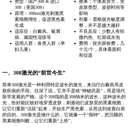
类型：国产308 & 进口
效果：个体差异大，受
308（美国308）
皮肤类型、皮损时间等
原理：308nm激光刺激黑
影响
素细胞增生，促进黑色素
剂量：需根据光敏度调
生成
整，并不是越大越好
适应症：白癜风、银屑
不良反应：少数人有轻
病、顽固性湿疹等
微灼热、红斑或水泡
适用人群：各类人群（孕
费用：按光斑收费，几
妇儿童）
十元/个，具体看面积
和仪器
一、308激光的“前世今生”
简单308激光是一种利用特定波长的激光，来治疗白癜风等皮
肤疾病的手段。往深了说，它并不是啥“神秘武器”，而是现代
医学发展的产物。这个308指的是308纳米的波长，这种波长的
光，恰好能比较好地穿透皮肤，刺激咱们皮肤里的黑素细胞，
让它们重新“活跃”起来，开始生产黑色素，从而达到改善白斑
的目的。308激光是做什么的，它就像一个“闹钟”，把沉睡的
黑素细胞叫醒，让它们重新“上班”。