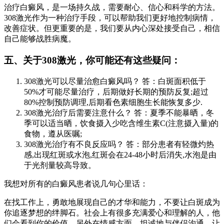
治疗白癜风，是一场持久战，需要耐心、信心和科学的方法。
308激光作为一种治疗手段，可以帮助我们更好地控制病情，
改善症状。但更重要的是，我们要从内心深处接受自己，相信
自己能够战胜病魔。
五、关于308激光，你可能还有这些疑问：
308激光可以尽量治愈白癜风吗？ 答：白斑面积低于
50%才可能尽量治疗，后期做好长期的预防反复;超过
80%控制预防调理,后期看色素细胞生长能恢复多少.
308激光治疗后需要注意什么？ 答：夏季不能暴晒，冬
季可以适当晒，饮食摄入少吃含维生素C(注意摄入量)的
食物，遵从医嘱;
308激光治疗有不良反应吗？ 答：部分患者有轻微灼热
感,出现红斑或水泡,红斑会在24-48小时后消失,水泡是由
于光剂量较高导致。
我想对所有的白癜风患者说几句心里话：
在找工作上，勇敢地展现自己的才华和能力，不要让白斑成为
你追逐梦想的绊脚石。社会上有很多充满爱心和理解的人，他
们会看到你的价值。另外在情感方面，坦诚地与伴侣沟通，让