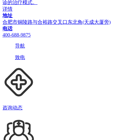
诊的治疗模式。
详情
地址
合肥市铜陵路与合裕路交叉口东北角(天成大厦旁)
电话
400-688-9875
导航
致电
咨询动态