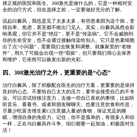
择正规的医院和医生。308激光是做什么的，它是一种相对安
全的治疗方式，但在选择之前，一定要做好充分的了解。
说起白癜风，我也是见了太多太多，有些患者因为这个病，变
得自卑、焦虑，甚至都不敢出门见人。其实，白癜风虽然会影
响美观，但它并不是“绝症”，更不是“传染病”。它不会威胁到
你的生命安全，也不会通过接触传染给别人。它只是色素细胞
出了点“小问题”，需要我们去恢复和调整。就像家里的“老物
件”，用久了可能会出现一些“瑕疵”，但只要我们用心去保养
和维护，它依然可以焕发出新的光彩。
四、308激光治疗之外，更重要的是“心态”
治疗白癜风，除了积极配合医生的治疗方案，更重要的是保持
良好的心态。不要给自己太大的压力，要学会接受自己的不专
业。可以尝试转移注意力，去做一些自己喜欢的事情，比如听
听音乐、看看书、或者和朋友聊聊天。也要注意饮食和作息，
尽量少吃富含维生素C(注意摄入量)的食物，保证充足的睡
眠，增强自身的免疫力。记住，你不是孤单的，有很多人和你
一样，正在与白癜风作斗争。咱们都要一起加油，积极面对生
活！