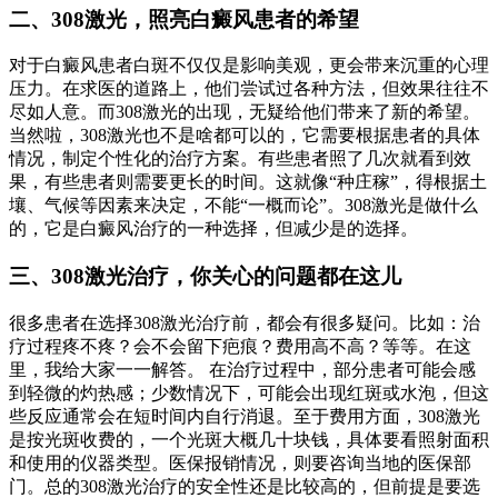
二、308激光，照亮白癜风患者的希望
对于白癜风患者白斑不仅仅是影响美观，更会带来沉重的心理
压力。在求医的道路上，他们尝试过各种方法，但效果往往不
尽如人意。而308激光的出现，无疑给他们带来了新的希望。
当然啦，308激光也不是啥都可以的，它需要根据患者的具体
情况，制定个性化的治疗方案。有些患者照了几次就看到效
果，有些患者则需要更长的时间。这就像“种庄稼”，得根据土
壤、气候等因素来决定，不能“一概而论”。308激光是做什么
的，它是白癜风治疗的一种选择，但减少是的选择。
三、308激光治疗，你关心的问题都在这儿
很多患者在选择308激光治疗前，都会有很多疑问。比如：治
疗过程疼不疼？会不会留下疤痕？费用高不高？等等。在这
里，我给大家一一解答。 在治疗过程中，部分患者可能会感
到轻微的灼热感；少数情况下，可能会出现红斑或水泡，但这
些反应通常会在短时间内自行消退。至于费用方面，308激光
是按光斑收费的，一个光斑大概几十块钱，具体要看照射面积
和使用的仪器类型。医保报销情况，则要咨询当地的医保部
门。总的308激光治疗的安全性还是比较高的，但前提是要选