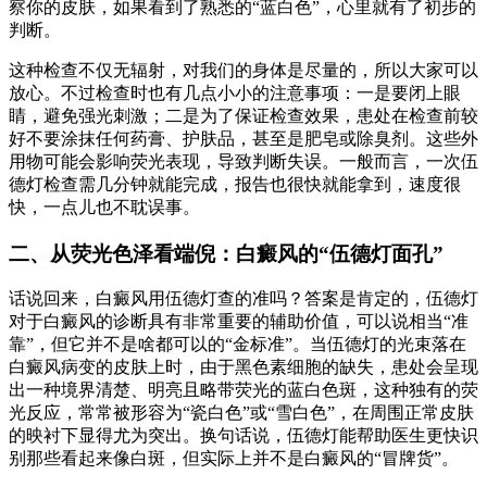
察你的皮肤，如果看到了熟悉的“蓝白色”，心里就有了初步的
判断。
这种检查不仅无辐射，对我们的身体是尽量的，所以大家可以
放心。不过检查时也有几点小小的注意事项：一是要闭上眼
睛，避免强光刺激；二是为了保证检查效果，患处在检查前较
好不要涂抹任何药膏、护肤品，甚至是肥皂或除臭剂。这些外
用物可能会影响荧光表现，导致判断失误。一般而言，一次伍
德灯检查需几分钟就能完成，报告也很快就能拿到，速度很
快，一点儿也不耽误事。
二、从荧光色泽看端倪：白癜风的“伍德灯面孔”
话说回来，白癜风用伍德灯查的准吗？答案是肯定的，伍德灯
对于白癜风的诊断具有非常重要的辅助价值，可以说相当“准
靠”，但它并不是啥都可以的“金标准”。当伍德灯的光束落在
白癜风病变的皮肤上时，由于黑色素细胞的缺失，患处会呈现
出一种境界清楚、明亮且略带荧光的蓝白色斑，这种独有的荧
光反应，常常被形容为“瓷白色”或“雪白色”，在周围正常皮肤
的映衬下显得尤为突出。换句话说，伍德灯能帮助医生更快识
别那些看起来像白斑，但实际上并不是白癜风的“冒牌货”。