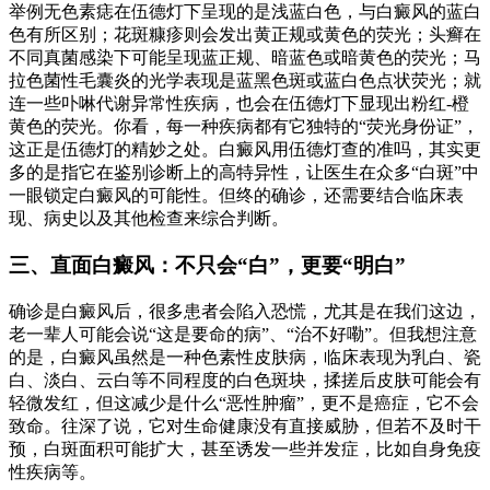
举例无色素痣在伍德灯下呈现的是浅蓝白色，与白癜风的蓝白
色有所区别；花斑糠疹则会发出黄正规或黄色的荧光；头癣在
不同真菌感染下可能呈现蓝正规、暗蓝色或暗黄色的荧光；马
拉色菌性毛囊炎的光学表现是蓝黑色斑或蓝白色点状荧光；就
连一些卟啉代谢异常性疾病，也会在伍德灯下显现出粉红-橙
黄色的荧光。你看，每一种疾病都有它独特的“荧光身份证”，
这正是伍德灯的精妙之处。白癜风用伍德灯查的准吗，其实更
多的是指它在鉴别诊断上的高特异性，让医生在众多“白斑”中
一眼锁定白癜风的可能性。但终的确诊，还需要结合临床表
现、病史以及其他检查来综合判断。
三、直面白癜风：不只会“白”，更要“明白”
确诊是白癜风后，很多患者会陷入恐慌，尤其是在我们这边，
老一辈人可能会说“这是要命的病”、“治不好嘞”。但我想注意
的是，白癜风虽然是一种色素性皮肤病，临床表现为乳白、瓷
白、淡白、云白等不同程度的白色斑块，揉搓后皮肤可能会有
轻微发红，但这减少是什么“恶性肿瘤”，更不是癌症，它不会
致命。往深了说，它对生命健康没有直接威胁，但若不及时干
预，白斑面积可能扩大，甚至诱发一些并发症，比如自身免疫
性疾病等。