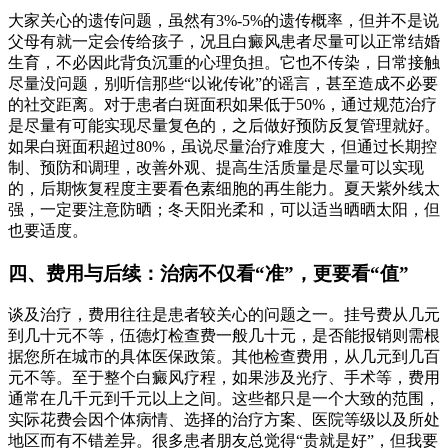
大家关心的遗传问题，虽然有3%-5%的遗传概率，但并不是说
父母有就一定会传给孩子，况且白癜风患者尽量可以正常结婚
生育，不必因此背负沉重的心理负担。它也不传染，日常接触
尽量没问题，别听信那些“以讹传讹”的谣言，甚至造成不必要
的社交距离。对于患者白斑面积如果低于50%，通过规范治疗
是尽量有可能实现尽量复色的，之后做好预防反复管理就好。
如果白斑面积超过80%，虽说尽量治疗难度大，但通过长期控
制、预防和调理，改善外观、提高生活质量是尽量可以实现
的，后期恢复程度主要看色素细胞的再生能力。夏天紫外线太
强，一定要注意防晒；冬天阳光柔和，可以适当晒晒太阳，但
也要适度。
四、费用与后续：治病不仅看“准”，更要看“值”
谈及治疗，费用往往是患者较关心的问题之一。挂号费从几元
到几十元不等，伍德灯检查费一般几十元，是否能报销则需根
据您所在城市的具体医保政策。其他检查费用，从几元到几百
元不等。至于整个白癜风疗程，如果涉及光疗、手术等，费用
通常在几千元到千元以上之间。这些都只是一个大致的范围，
实际花费会因个体病情、选择的治疗方案、医院等级以及所处
地区而有不错差异。很多患者朋友总觉得“贵就是好”，但我要