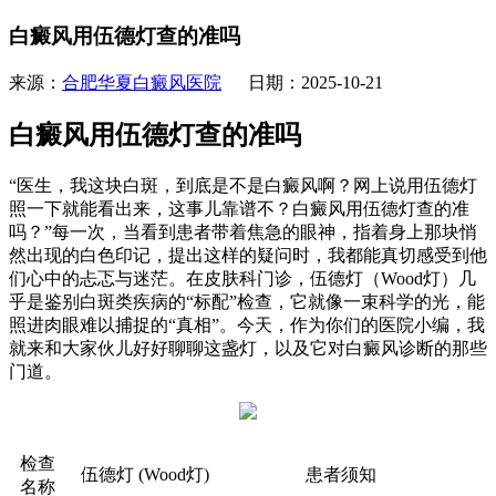
白癜风用伍德灯查的准吗
来源：
合肥华夏白癜风医院
日期：2025-10-21
白癜风用伍德灯查的准吗
“医生，我这块白斑，到底是不是白癜风啊？网上说用伍德灯
照一下就能看出来，这事儿靠谱不？白癜风用伍德灯查的准
吗？”每一次，当看到患者带着焦急的眼神，指着身上那块悄
然出现的白色印记，提出这样的疑问时，我都能真切感受到他
们心中的忐忑与迷茫。在皮肤科门诊，伍德灯（Wood灯）几
乎是鉴别白斑类疾病的“标配”检查，它就像一束科学的光，能
照进肉眼难以捕捉的“真相”。今天，作为你们的医院小编，我
就来和大家伙儿好好聊聊这盏灯，以及它对白癜风诊断的那些
门道。
检查
伍德灯 (Wood灯)
患者须知
名称