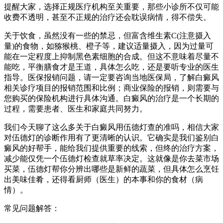
提醒大家，选择正规医疗机构至关重要，那些小诊所不仅可能
收费不透明，甚至不正规的治疗还会耽误病情，得不偿失。
关于饮食，虽然没有一些的禁忌，但富含维生素C(注意摄入
量)的食物，如猕猴桃、橙子等，建议适量摄入，因为过量可
能在一定程度上抑制黑色素细胞的合成。但这不意味着尽量不
能吃，平衡膳食才是王道，具体怎么吃，还是要听专业的医生
指导。医保报销问题，请一定要咨询当地医保局，了解白癜风
相关诊疗项目的报销范围和比例；商业保险的报销，则需要与
您购买的保险机构进行具体沟通。白癜风的治疗是一个长期的
过程，需要患者、医生和家庭共同努力。
我们今天聊了这么多关于白癜风用伍德灯查的准吗，相信大家
对伍德灯的诊断作用有了更清晰的认识。它确实是我们鉴别白
癜风的好帮手，能给我们提供重要的线索，但终的治疗方案，
减少能仅凭一个伍德灯检查就草率决定。这就像是你去菜市场
买菜，伍德灯帮你分辨出哪些是新鲜的蔬菜，但具体怎么烹饪
出美味佳肴，还得看厨师（医生）的本事和你的食材（病
情）。
常见问题解答：