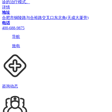
诊的治疗模式。
详情
地址
合肥市铜陵路与合裕路交叉口东北角(天成大厦旁)
电话
400-688-9875
导航
致电
咨询动态