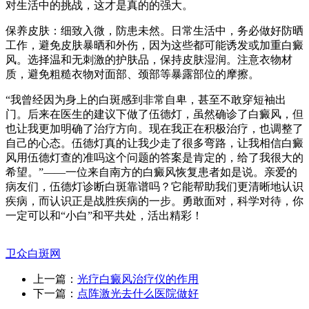
对生活中的挑战，这才是真的的强大。
保养皮肤：细致入微，防患未然。日常生活中，务必做好防晒
工作，避免皮肤暴晒和外伤，因为这些都可能诱发或加重白癜
风。选择温和无刺激的护肤品，保持皮肤湿润。注意衣物材
质，避免粗糙衣物对面部、颈部等暴露部位的摩擦。
“我曾经因为身上的白斑感到非常自卑，甚至不敢穿短袖出
门。后来在医生的建议下做了伍德灯，虽然确诊了白癜风，但
也让我更加明确了治疗方向。现在我正在积极治疗，也调整了
自己的心态。伍德灯真的让我少走了很多弯路，让我相信白癜
风用伍德灯查的准吗这个问题的答案是肯定的，给了我很大的
希望。”——一位来自南方的白癜风恢复患者如是说。亲爱的
病友们，伍德灯诊断白斑靠谱吗？它能帮助我们更清晰地认识
疾病，而认识正是战胜疾病的一步。勇敢面对，科学对待，你
一定可以和“小白”和平共处，活出精彩！
卫众白斑网
上一篇：
光疗白癜风治疗仪的作用
下一篇：
点阵激光去什么医院做好