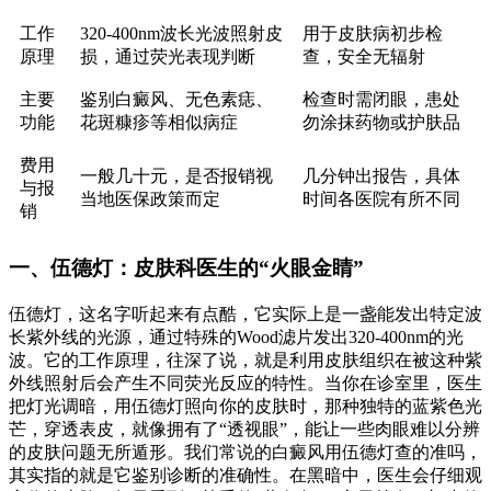
工作
320-400nm波长光波照射皮
用于皮肤病初步检
原理
损，通过荧光表现判断
查，安全无辐射
主要
鉴别白癜风、无色素痣、
检查时需闭眼，患处
功能
花斑糠疹等相似病症
勿涂抹药物或护肤品
费用
一般几十元，是否报销视
几分钟出报告，具体
与报
当地医保政策而定
时间各医院有所不同
销
一、伍德灯：皮肤科医生的“火眼金睛”
伍德灯，这名字听起来有点酷，它实际上是一盏能发出特定波
长紫外线的光源，通过特殊的Wood滤片发出320-400nm的光
波。它的工作原理，往深了说，就是利用皮肤组织在被这种紫
外线照射后会产生不同荧光反应的特性。当你在诊室里，医生
把灯光调暗，用伍德灯照向你的皮肤时，那种独特的蓝紫色光
芒，穿透表皮，就像拥有了“透视眼”，能让一些肉眼难以分辨
的皮肤问题无所遁形。我们常说的白癜风用伍德灯查的准吗，
其实指的就是它鉴别诊断的准确性。在黑暗中，医生会仔细观