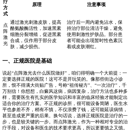
疗
原理
注意事项
方
式
通过激光刺激皮肤，提高
治疗后一周内避免沾水，保
点
酪氨酸酶活性，加速黑素
持治疗部位清洁干燥，避免
阵
细胞分裂增殖，促进黑素
使用刺激性护肤品。部分患
激
合成，仅作用于部分皮
者可能会出现暂时性色素沉
光
肤，减少损伤。
着或皮肤潮红。
一、正规医院是基础
说起“点阵激光去什么医院做好”，咱们得明确一个大前提：一
定要选择正规的医院！这可不是开玩笑的。像那些街边小诊
所，恨不得满大街贴广告，号称“祖传秘方”、“一次治疗”，千
万别信！你想想，白癜风这病，病因复杂，治疗方法也多种多
样，需要医生有扎实的医学知识和丰富的临床经验才能制定出
适合你的治疗方案。不正规的诊所，很可能设备简陋，医生水
平也参差不齐，稍有不慎，不仅浪费了钱，还可能延误病情，
甚至造成更严重的后果。换句话说，选择正规医院是治疗的一
步，也是较关键的一步。而点阵激光，作为一种相对专业的治
疗手段，对设备和医生的技术要求更高，所以更要慎之又慎。