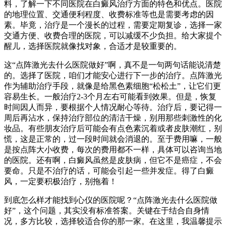
料，了解一下不同医院在白癜风治疗方面的特色和优点。医院
的地理位置、交通便利程度、收费标准等也是需要考虑的因
素。毕竟，治疗是一个漫长的过程，需要定期复诊，选择一家
交通方便、收费合理的医院，可以减缓不少负担。给大家提个
醒儿，选择医院就像找对象，合适才是较重要的。
这“点阵激光去什么医院做好”啊，真不是一句两句话能说清楚
的。选择了医院，咱们才能安心进行下一步的治疗。点阵激光
作为辅助治疗手段，就像是给黑色素细胞“松松土”，让它们更
容易生长。一般治疗2-3个月左右可能看到效果。但是，恢复
时间因人而异，要根据个人情况耐心等待。治疗后，要记得一
周后再沾水，保持治疗部位的清洁干燥，别用那些刺激性的化
妆品。有些朋友治疗后可能会有点色素沉着或者皮肤潮红，别
慌，这是正常的，过一段时间就会消退的。至于费用嘛，一般
是按点阵大小收费，每次的费用都不一样，具体可以咨询当地
的医院。还有啊，白癜风虽然是皮肤病，但它不是癌症，不会
要命。只是不治疗的话，可能会引起一些并发症。得了白癜
风，一定要积极治疗，别拖着！
到底怎么样才能找到心仪的医院呢？“点阵激光去什么医院做
好”，这个问题，其实没有标准答案。关键在于结合自身情
况，多方比较，选择较适合你的那一家。在这里，我温馨提示