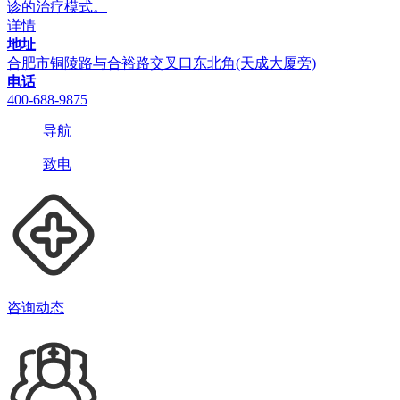
诊的治疗模式。
详情
地址
合肥市铜陵路与合裕路交叉口东北角(天成大厦旁)
电话
400-688-9875
导航
致电
咨询动态