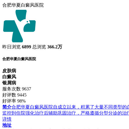
合肥华夏白癜风医院
昨日浏览
6899
总浏览
366.2万
合肥华夏白癜风医院
皮肤病
白癜风
银屑病
服务次数
9637
好评数
9445
好评率
98%
简介
合肥华夏白癜风医院自成立以来，积累了大量不同类型的
监控到住院强化治疗后辅助巩固治疗，严格遵循分型分诊的治
详情
地址