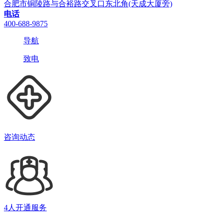
合肥市铜陵路与合裕路交叉口东北角(天成大厦旁)
电话
400-688-9875
导航
致电
咨询动态
4人开通服务